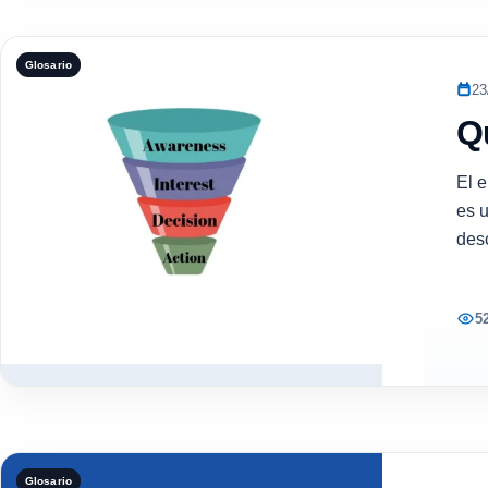
Glosario
23
Q
El 
es 
des
5
Glosario