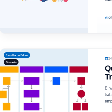
2
Escolha do Editor
24
Glosario
Q
T
El w
tra
emp