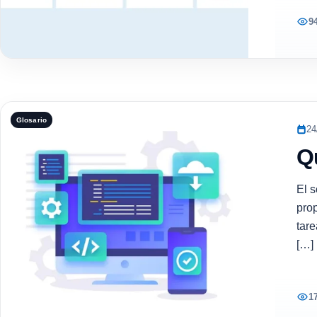
9
Glosario
24
Q
El 
pro
tar
[…]
1