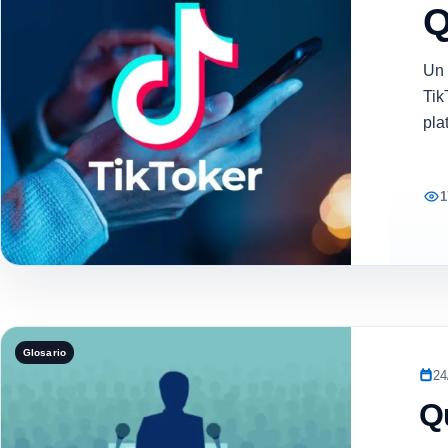
Q
Un 
Tik
pla
1
Glosario
24
Q