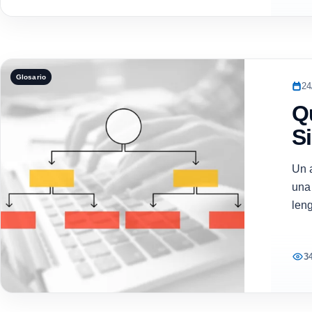
Glosario
24
Q
Si
Un 
una
len
3