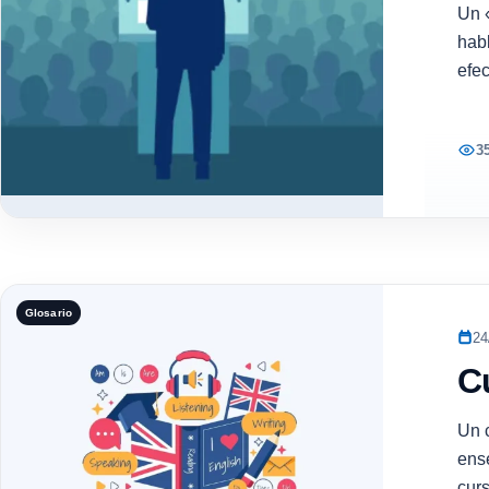
Un 
habl
efec
3
Glosario
24
C
Un 
ense
cur