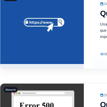
23
Q
Una
que 
espe
1
Glosario
23
Q